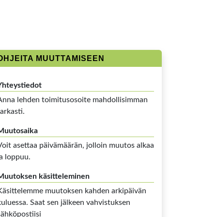
OHJEITA MUUTTAMISEEN
Yhteystiedot
Anna lehden toimitusosoite mahdollisimman
tarkasti.
Muutosaika
Voit asettaa päivämäärän, jolloin muutos alkaa
ja loppuu.
Muutoksen käsitteleminen
Käsittelemme muutoksen kahden arkipäivän
kuluessa. Saat sen jälkeen vahvistuksen
sähköpostiisi