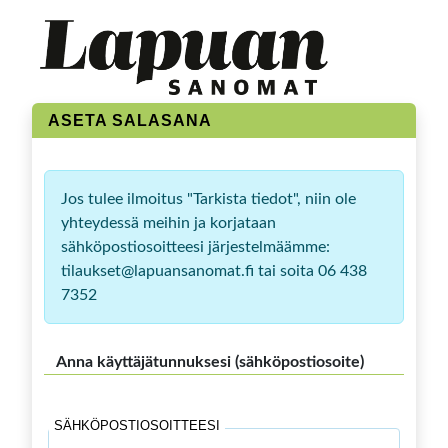
ASETA SALASANA
Jos tulee ilmoitus "Tarkista tiedot", niin ole
yhteydessä meihin ja korjataan
sähköpostiosoitteesi järjestelmäämme:
tilaukset@lapuansanomat.fi tai soita 06 438
7352
Anna käyttäjätunnuksesi (sähköpostiosoite)
SÄHKÖPOSTIOSOITTEESI